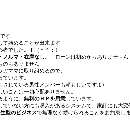
です。
して始めることが出来ます。
た。ｆ（＾＾；）
マ・在庫なし
。 ローンは初めからありませ～ん
ありません。
に取り組めるので、
います。
男性メンバーも頼もしいですよ♪
一切心配ありません。
るように、
無料のＨＰを用意
しています。
も収入があるシステムで、家計にも大変優
一生型のビジネス
で無理なく続けられることをお約束し