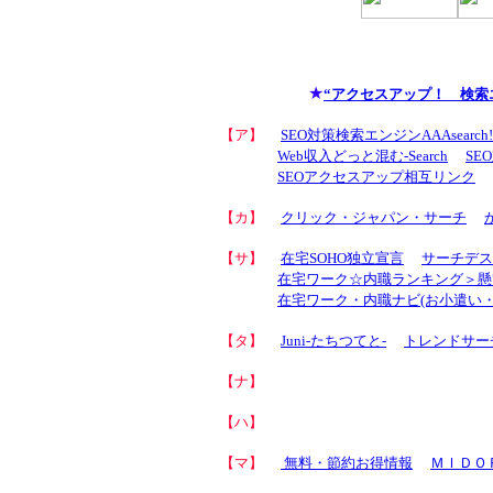
★
“アクセスアップ！ 検索
【ア】
SEO対策検索エンジンAAAsearch!
Web収入どっと混む-Search
SE
SEO
アクセスアップ
相互リンク
【カ】
クリック・ジャパン・サーチ
【サ】
在宅SOHO独立宣言
サーチデス
在宅ワーク☆内職ランキング＞懸
在宅ワーク・内職ナビ(お小遣い・
【タ】
Juni-たちつてと-
トレンドサー
【ナ】
【ハ】
【マ】
無料・節約お得情報
ＭＩＤＯ