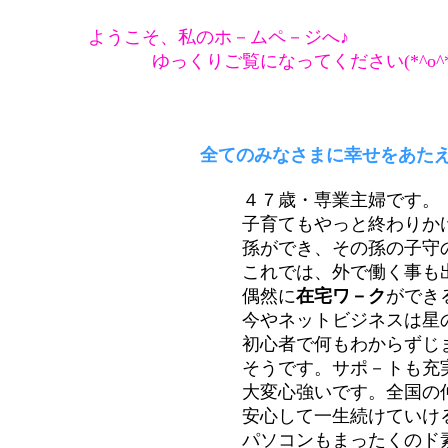
ようこそ、私のホ－ムペ－ジへ
ゆっくりご覧になってく
全てのみなさまに幸せをあたえ
４７歳・専業主婦です。
子育てもやっと終わりかけて、これから
孫ができ、その孫の子守のかたわら祖
これでは、外で働く事も出来ず蓄えも少
偶然に
在宅ワ－ク
ができ
今やネットビジネスは星の数ほどありま
初心者で何もわからずじまい・・・
そうです。サポ－トも充実
大変心強いです。全国の仲間からや
安心して一生続けていけるお仕事
パソコンもまったくのド素人！メ－ルの