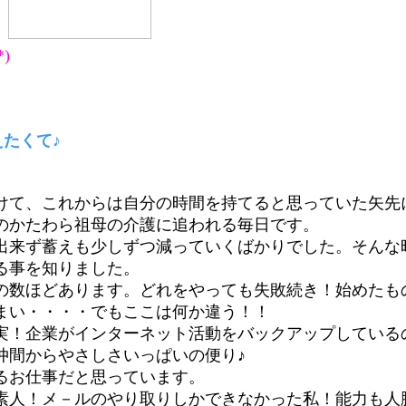
♪
ださい(*^o^*)
たくて♪
は自分の時間を持てると思っていた矢先
母の介護に追われる毎日です。
しずつ減っていくばかりでした。そんな
る事を知りました。
す。どれをやっても失敗続き！始めたも
・でもここは何か違う！！
！
企業がインターネット活動をバックアップしている
さしさいっぱいの便り♪
だと思っています。
やり取りしかできなかった私！能力も人脈