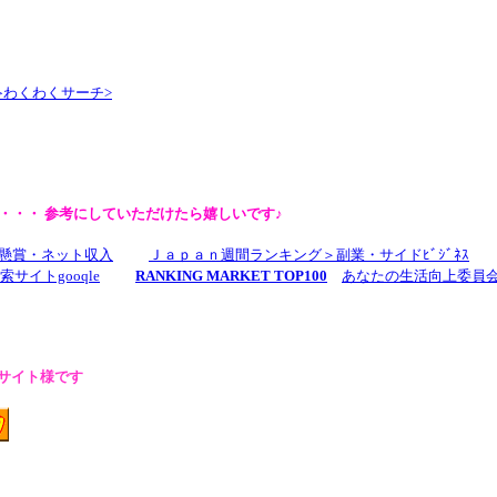
わくわくサーチ>
・・・ 参考にしていただけたら嬉しいです♪
懸賞・ネット収入
Ｊａｐａｎ週間ランキング＞副業・サイドﾋﾞｼﾞﾈｽ
索サイトgooqle
RANKING MARKET TOP100
あなたの生活向上委員
サイト様です