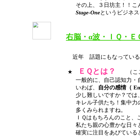
その上、３日坊主！！こんな私に出来
Stage-One
というビジネス
右脳・α波・ＩＱ・Ｅ
近年 話題にもなっている
ＥＱとは？
★
（ここ
一般的に、自己認知力・自己統制力・共
いわば、
自分の感情（ Em
少し難しいですか？では、もっとわ
キレル子供たち！集中力のない学生！
多くみられますね。
ＩＱはもちろんのこと、このＥＱに注目
私たち親の心豊かな日々と、穏やかな老
確実に注目をあびていると言