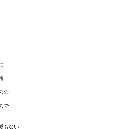
に
時
のの
ので
もない