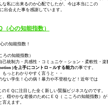
るのか心配でしたが、今は本当にこの
に出会えた事を感謝しています。
Ｑ（心の知能指数）
心の知能指数！
ろの知能指数）
感性・コミュニケ－ション・柔軟性・楽観
otion )を上手にコントロ－ルする能力
の事です。
かりやすく言うと・・
心の病！暴力や不登校など！近年では
した全く新しい賢脳ビジネスなのです。
後のためにＥＱ（ こころの知能指数）が
えます。