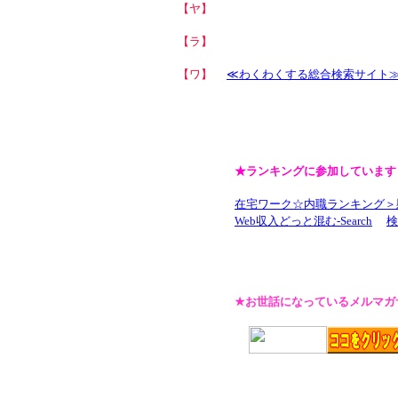
【ヤ】
【ラ】
【ワ】
≪わくわくする総合検索サイト≫
★ランキングに参加しています
在宅ワーク☆内職ランキング＞
Web収入どっと混む-Search
検
★お世話になっているメルマガ