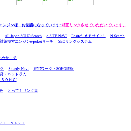
エンジン様 お世話になっています”
相互リンクさせていただいています。
All Japan SOHO Search
e-SITE NAVI
Eesite! -ええサイト!-
N-Search
O対策検索エンジンe-poketサーチ
SEOリンクシステム
かめサ－チ
ク
Speedy Navi
在宅ワーク・SOHO情報
賞・ネット収入
ＳＯＨＯ)
チ
とってもリンク集
ＲＩ ＮＡＶＩ